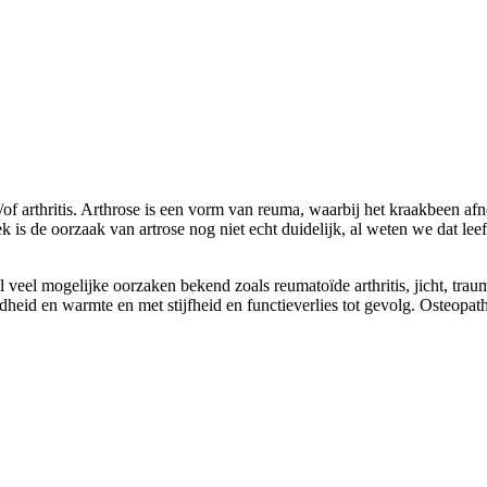
en doen?
of arthritis. Arthrose is een vorm van reuma, waarbij het kraakbeen a
 is de oorzaak van artrose nog niet echt duidelijk, al weten we dat lee
heel veel mogelijke oorzaken bekend zoals reumatoïde arthritis, jicht, tr
roodheid en warmte en met stijfheid en functieverlies tot gevolg. Osteop