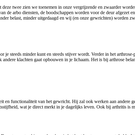
 Net deze twee zien we toenemen in onze vergrijzende en zwaarder word
n de arbo diensten, de boodschappen worden voor de deur afgezet en vrij
inder belast, minder uitgedaagd en wij (en onze gewrichten) worden z
or je steeds minder kunt en steeds stijver wordt. Verder in het arthrose-
 andere klachten gaat opbouwen in je lichaam. Het is bij arthrose belan
en functionaliteit van het gewricht. Hij zal ook werken aan andere gew
stijfheid, wat je direct merkt in je dagelijks leven. Ook bij arthritis 