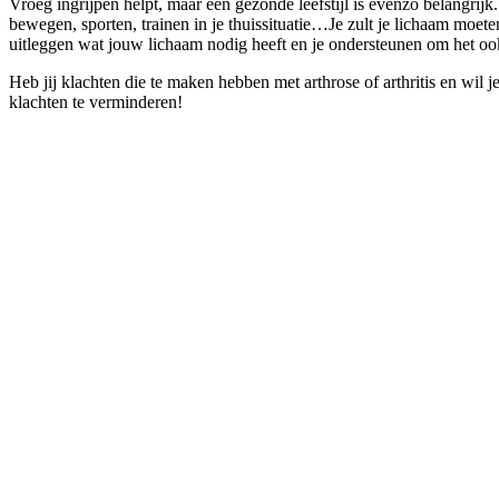
Vroeg ingrijpen helpt, maar een gezonde leefstijl is evenzo belangrijk.
bewegen, sporten, trainen in je thuissituatie…Je zult je lichaam moe
uitleggen wat jouw lichaam nodig heeft en je ondersteunen om het oo
Heb jij klachten die te maken hebben met arthrose of arthritis en wi
klachten te verminderen!
Wil je meer weten?
"
*
" geeft vereiste velden aan
Wat is je naam?
*
Wat is je e-mailadres?
*
Wat is je telefoonnummer?
*
Wat is je vraag?
*