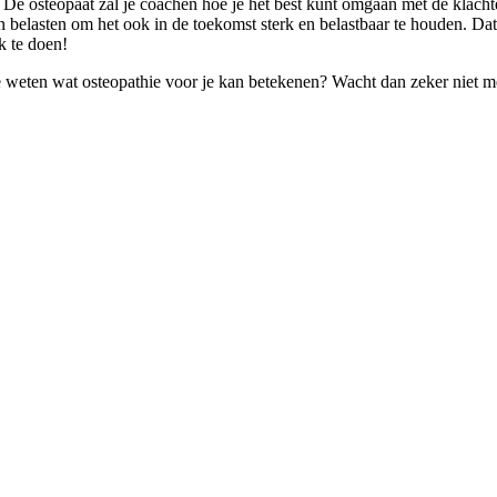
 De osteopaat zal je coachen hoe je het best kunt omgaan met de klachten
ten belasten om het ook in de toekomst sterk en belastbaar te houden. 
k te doen!
l je weten wat osteopathie voor je kan betekenen? Wacht dan zeker niet